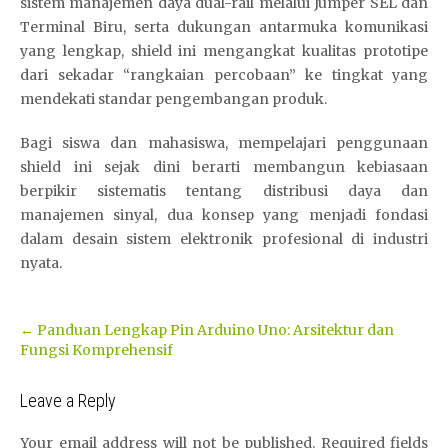
sistem manajemen daya dual-rail melalui Jumper SEL dan
Terminal Biru, serta dukungan antarmuka komunikasi
yang lengkap, shield ini mengangkat kualitas prototipe
dari sekadar “rangkaian percobaan” ke tingkat yang
mendekati standar pengembangan produk.
Bagi siswa dan mahasiswa, mempelajari penggunaan
shield ini sejak dini berarti membangun kebiasaan
berpikir sistematis tentang distribusi daya dan
manajemen sinyal, dua konsep yang menjadi fondasi
dalam desain sistem elektronik profesional di industri
nyata.
Post
←
Panduan Lengkap Pin Arduino Uno: Arsitektur dan
Fungsi Komprehensif
navigation
Leave a Reply
Your email address will not be published.
Required fields