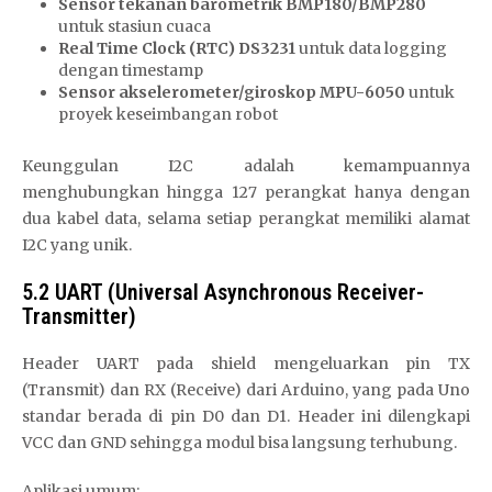
Sensor tekanan barometrik BMP180/BMP280
untuk stasiun cuaca
Real Time Clock (RTC) DS3231
untuk data logging
dengan timestamp
Sensor akselerometer/giroskop MPU-6050
untuk
proyek keseimbangan robot
Keunggulan I2C adalah kemampuannya
menghubungkan hingga 127 perangkat hanya dengan
dua kabel data, selama setiap perangkat memiliki alamat
I2C yang unik.
5.2 UART (Universal Asynchronous Receiver-
Transmitter)
Header UART pada shield mengeluarkan pin TX
(Transmit) dan RX (Receive) dari Arduino, yang pada Uno
standar berada di pin D0 dan D1. Header ini dilengkapi
VCC dan GND sehingga modul bisa langsung terhubung.
Aplikasi umum: