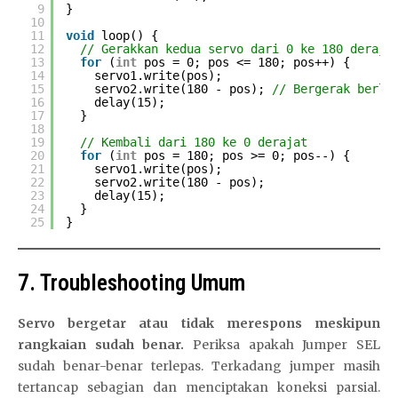
9
}
10
11
void
loop() {
12
// Gerakkan kedua servo dari 0 ke 180 deraja
13
for
(
int
pos = 0; pos <= 180; pos++) {
14
servo1.write(pos);
15
servo2.write(180 - pos); 
// Bergerak berla
16
delay(15);
17
}
18
19
// Kembali dari 180 ke 0 derajat
20
for
(
int
pos = 180; pos >= 0; pos--) {
21
servo1.write(pos);
22
servo2.write(180 - pos);
23
delay(15);
24
}
25
}
7. Troubleshooting Umum
Servo bergetar atau tidak merespons meskipun
rangkaian sudah benar.
Periksa apakah Jumper SEL
sudah benar-benar terlepas. Terkadang jumper masih
tertancap sebagian dan menciptakan koneksi parsial.