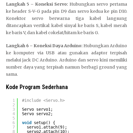
Langkah 5 – Koneksi Servo:
Hubungkan servo pertama
ke header S-V-G pada pin D9 dan servo kedua ke pin D10.
Konektor servo berwarna tiga kabel langsung
ditancapkan vertikal: kabel sinyal ke baris S, kabel merah
ke baris V, dan kabel cokelat/hitam ke baris G.
Langkah 6 – Koneksi Daya Arduino:
Hubungkan Arduino
ke komputer via USB atau gunakan adaptor terpisah
melalui jack DC Arduino. Arduino dan servo kini memiliki
sumber daya yang terpisah namun berbagi ground yang
sama.
Kode Program Sederhana
1
#include <Servo.h>
2
3
Servo servo1;
4
Servo servo2;
5
6
void
setup() {
7
servo1.attach(9);
8
servo2.attach(10);