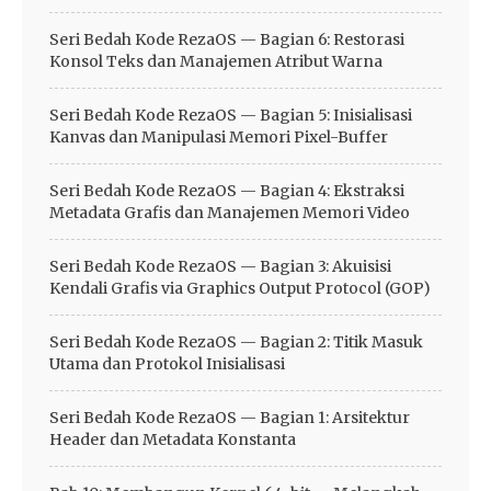
Seri Bedah Kode RezaOS — Bagian 6: Restorasi
Konsol Teks dan Manajemen Atribut Warna
Seri Bedah Kode RezaOS — Bagian 5: Inisialisasi
Kanvas dan Manipulasi Memori Pixel-Buffer
Seri Bedah Kode RezaOS — Bagian 4: Ekstraksi
Metadata Grafis dan Manajemen Memori Video
Seri Bedah Kode RezaOS — Bagian 3: Akuisisi
Kendali Grafis via Graphics Output Protocol (GOP)
Seri Bedah Kode RezaOS — Bagian 2: Titik Masuk
Utama dan Protokol Inisialisasi
Seri Bedah Kode RezaOS — Bagian 1: Arsitektur
Header dan Metadata Konstanta