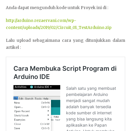
Anda dapat mengunduh kode untuk Proyek ini di :
http://arduino.rezaervani.com/wp-
content/uploads/2019/02/Circuit_01_TestArduino.zip
Lalu upload sebagaimana cara yang ditunjukkan dalam
artikel :