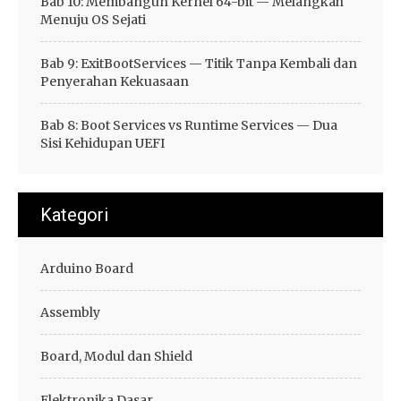
Bab 10: Membangun Kernel 64-bit — Melangkah
Menuju OS Sejati
Bab 9: ExitBootServices — Titik Tanpa Kembali dan
Penyerahan Kekuasaan
Bab 8: Boot Services vs Runtime Services — Dua
Sisi Kehidupan UEFI
Kategori
Arduino Board
Assembly
Board, Modul dan Shield
Elektronika Dasar