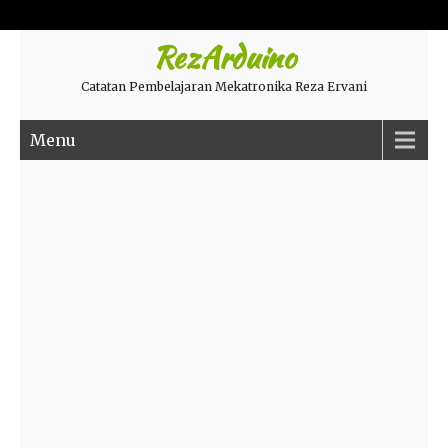
RezArduino
Catatan Pembelajaran Mekatronika Reza Ervani
Menu