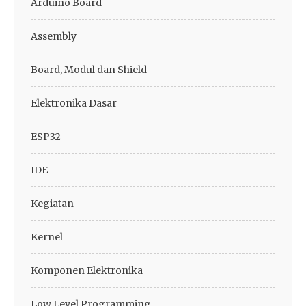
Arduino Board
Assembly
Board, Modul dan Shield
Elektronika Dasar
ESP32
IDE
Kegiatan
Kernel
Komponen Elektronika
Low Level Programming