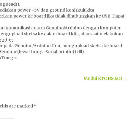
ogRead().
diakan power +5V dan ground ke sirkuit kita
ikan power ke board jika tidak dihubungkan ke USB. Dapat
kan komunikasi antara Genuino/Arduino dengan komputer
mengupload sketsa ke dalam board kita, atau saat melakukan
ugging.
 pada Genuino/Arduino Uno, mengupload sketsa ke board
uino (lewat fungsi Serial println() dll).
 ATmega.
Modul RTC DS3231
→
ields are marked
*