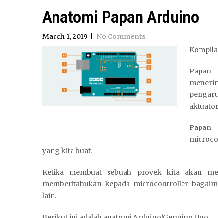
Anatomi Papan Arduino
March 1, 2019
|
No Comments
Kompilas
Papan 
menerim
pengaru
aktuator
Papan 
microco
yang kita buat.
Ketika membuat sebuah proyek kita akan mem
memberitahukan kepada microcontroller bagai
lain.
Berikut ini adalah anatomi Arduino/Genuino Uno