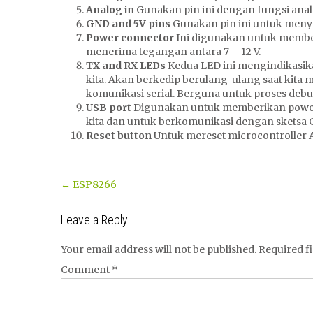
Analog in
Gunakan pin ini dengan fungsi anal
GND and 5V pins
Gunakan pin ini untuk menye
Power connector
Ini digunakan untuk member
menerima tegangan antara 7 – 12 V.
TX and RX LEDs
Kedua LED ini mengindikasi
kita. Akan berkedip berulang-ulang saat kita 
komunikasi serial. Berguna untuk proses deb
USB port
Digunakan untuk memberikan power
kita dan untuk berkomunikasi dengan sketsa Gen
Reset button
Untuk mereset microcontroller
Post
←
ESP8266
navigation
Leave a Reply
Your email address will not be published.
Required f
Comment
*