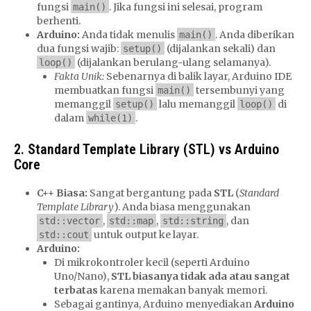
fungsi
. Jika fungsi ini selesai, program
main()
berhenti.
Arduino:
Anda tidak menulis
. Anda diberikan
main()
dua fungsi wajib:
(dijalankan sekali) dan
setup()
(dijalankan berulang-ulang selamanya).
loop()
Fakta Unik:
Sebenarnya di balik layar, Arduino IDE
membuatkan fungsi
tersembunyi yang
main()
memanggil
lalu memanggil
di
setup()
loop()
dalam
.
while(1)
2. Standard Template Library (STL) vs Arduino
Core
C++ Biasa:
Sangat bergantung pada
STL
(
Standard
Template Library
). Anda biasa menggunakan
,
,
, dan
std::vector
std::map
std::string
untuk output ke layar.
std::cout
Arduino:
Di mikrokontroler kecil (seperti Arduino
Uno/Nano),
STL biasanya tidak ada atau sangat
terbatas
karena memakan banyak memori.
Sebagai gantinya, Arduino menyediakan
Arduino