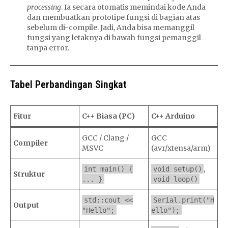
processing
. Ia secara otomatis memindai kode Anda
dan membuatkan prototipe fungsi di bagian atas
sebelum di-compile. Jadi, Anda bisa memanggil
fungsi yang letaknya di bawah fungsi pemanggil
tanpa error.
Tabel Perbandingan Singkat
Fitur
C++ Biasa (PC)
C++ Arduino
GCC / Clang /
GCC
Compiler
MSVC
(avr/xtensa/arm)
,
int main() {
void setup()
Struktur
... }
void loop()
std::cout <<
Serial.print("H
Output
"Hello";
ello");