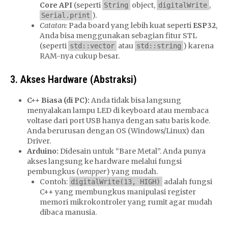
Core API
(seperti
object,
,
String
digitalWrite
).
Serial.print
Catatan:
Pada board yang lebih kuat seperti
ESP32
,
Anda bisa menggunakan sebagian fitur STL
(seperti
atau
) karena
std::vector
std::string
RAM-nya cukup besar.
3. Akses Hardware (Abstraksi)
C++ Biasa (di PC):
Anda tidak bisa langsung
menyalakan lampu LED di keyboard atau membaca
voltase dari port USB hanya dengan satu baris kode.
Anda berurusan dengan OS (Windows/Linux) dan
Driver.
Arduino:
Didesain untuk “Bare Metal”. Anda punya
akses langsung ke hardware melalui fungsi
pembungkus (
wrapper
) yang mudah.
Contoh:
adalah fungsi
digitalWrite(13, HIGH)
C++ yang membungkus manipulasi register
memori mikrokontroler yang rumit agar mudah
dibaca manusia.