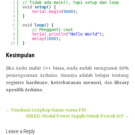
1
// Tidak ada main(), tapi setup dan loop
2
void
setup
() {
3
Serial.begin
(
9600
);
4
}
5
6
void
loop
() {
7
// Pengganti cout
8
Serial.println
(
"Hello World"
);
9
delay
(
1000
);
10
}
Kesimpulan
Jika Anda mahir C++ biasa, Anda sudah menguasai 80%
pemrograman Arduino. Sisanya adalah belajar tentang
register hardware
,
keterbatasan memori
, dan
library
spesifik Arduino
.
Post
←
Panduan Lengkap Nama-nama PIN
MB102: Modul Power Supply Untuk Proyek IoT
→
navigation
Leave a Reply