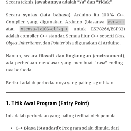
Secara teknis,
jawabannya adalah “Ya” dan “Tidak”.
Secara
syntax (tata bahasa)
, Arduino itu
100% C++
.
Compiler yang digunakan Arduino (biasanya
avr-g++
atau
untuk ESP8266/ESP32)
xtensa-lx106-elf-g++
adalah compiler C++ standar. Semua fitur C++ seperti
Class
,
Object
,
Inheritance
, dan
Pointer
bisa digunakan di Arduino.
Namun, secara
filosofi dan lingkungan (environment)
,
ada perbedaan mendasar yang membuat “rasa” coding-
nya berbeda.
Berikut adalah perbedaannya yang paling signifikan:
1. Titik Awal Program (Entry Point)
Ini adalah perbedaan yang paling terlihat oleh pemula.
C++ Biasa (Standard):
Program selalu dimulai dari