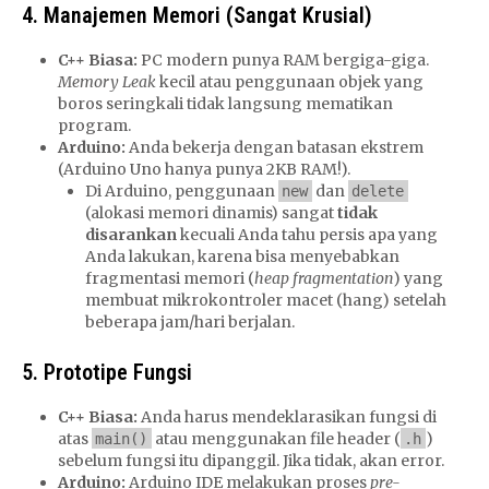
4. Manajemen Memori (Sangat Krusial)
C++ Biasa:
PC modern punya RAM bergiga-giga.
Memory Leak
kecil atau penggunaan objek yang
boros seringkali tidak langsung mematikan
program.
Arduino:
Anda bekerja dengan batasan ekstrem
(Arduino Uno hanya punya 2KB RAM!).
Di Arduino, penggunaan
dan
new
delete
(alokasi memori dinamis) sangat
tidak
disarankan
kecuali Anda tahu persis apa yang
Anda lakukan, karena bisa menyebabkan
fragmentasi memori (
heap fragmentation
) yang
membuat mikrokontroler macet (hang) setelah
beberapa jam/hari berjalan.
5. Prototipe Fungsi
C++ Biasa:
Anda harus mendeklarasikan fungsi di
atas
atau menggunakan file header (
)
main()
.h
sebelum fungsi itu dipanggil. Jika tidak, akan error.
Arduino:
Arduino IDE melakukan proses
pre-