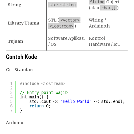
Object
String
String
std::string
(atau
)
char[]
STL (
,
Wiring /
<vector>
Library Utama
)
Arduino.h
<iostream>
Software Aplikasi
Kontrol
Tujuan
/ OS
Hardware / IoT
Contoh Kode
C++ Standar:
1
#include <iostream>
2
3
// Entry point wajib
4
int
main() {
5
std::cout << 
"Hello World"
<< std::endl;
6
return
0;
7
}
Arduino: