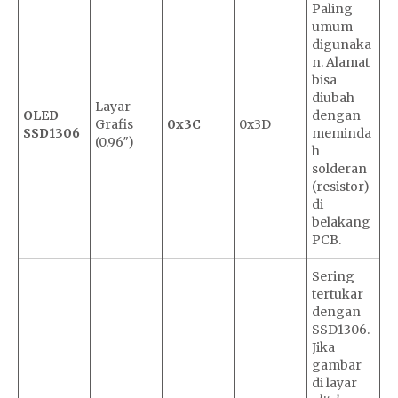
Paling
umum
digunaka
n. Alamat
bisa
diubah
Layar
OLED
dengan
Grafis
0x3C
0x3D
SSD1306
meminda
(0.96″)
h
solderan
(resistor)
di
belakang
PCB.
Sering
tertukar
dengan
SSD1306.
Jika
gambar
di layar