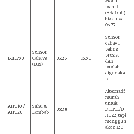
Modul
mahal
(Adafruit)
biasanya
0x77
.
Sensor
cahaya
paling
Sensor
presisi
BH1750
Cahaya
0x23
0x5C
dan
(Lux)
mudah
digunaka
n.
Alternatif
murah
untuk
AHT10 /
Suhu &
0x38
–
DHT11/D
AHT20
Lembab
HT22, tapi
menggun
akan I2C.