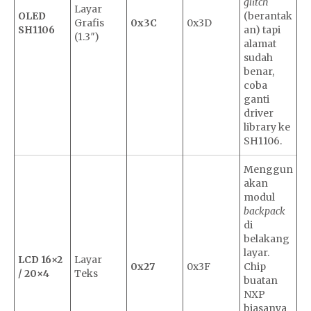
glitch
Layar
OLED
(berantak
Grafis
0x3C
0x3D
SH1106
an) tapi
(1.3″)
alamat
sudah
benar,
coba
ganti
driver
library ke
SH1106.
Menggun
akan
modul
backpack
di
belakang
layar.
LCD 16×2
Layar
0x27
0x3F
Chip
/ 20×4
Teks
buatan
NXP
biasanya