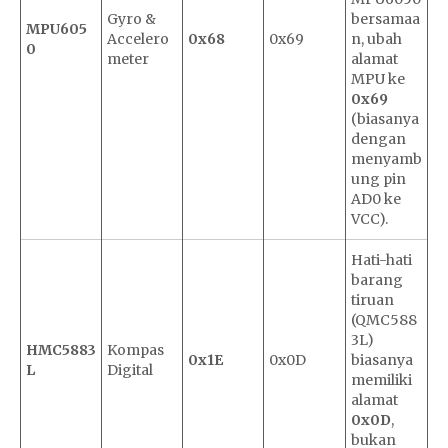
Gyro &
bersamaa
MPU605
Accelero
0x68
0x69
n, ubah
0
meter
alamat
MPU ke
0x69
(biasanya
dengan
menyamb
ung pin
AD0 ke
VCC).
Hati-hati
barang
tiruan
(QMC588
3L)
HMC5883
Kompas
0x1E
0x0D
biasanya
L
Digital
memiliki
alamat
0x0D
,
bukan