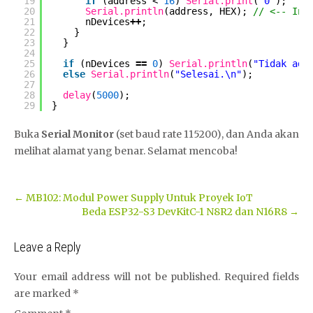
19
if
(address < 
16
) 
Serial.print
(
"0"
);
20
Serial.println
(address, HEX); 
// <-- Ini
21
nDevices
+
+
;
22
}
23
}
24
25
if
(nDevices 
=
=
0
) 
Serial.println
(
"Tidak ada
26
else
Serial.println
(
"Selesai.\n"
);
27
28
delay
(
5000
);
29
}
Buka
Serial Monitor
(set baud rate 115200), dan Anda akan
melihat alamat yang benar. Selamat mencoba!
Post
←
MB102: Modul Power Supply Untuk Proyek IoT
Beda ESP32-S3 DevKitC-1 N8R2 dan N16R8
→
navigation
Leave a Reply
Your email address will not be published.
Required fields
are marked
*