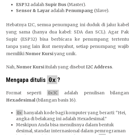
ESP32
adalah
Supir Bus
(Master).
Sensor & Layar
adalah
Penumpang
(Slave).
Hebatnya I2C, semua penumpang ini duduk di jalur kabel
yang sama (hanya dua kabel: SDA dan SCL). Agar Pak
Supir (ESP32) bisa berbicara ke penumpang tertentu
tanpa yang lain ikut menyahut, setiap penumpang wajib
memiliki
Nomor Kursi
yang unik.
Nah,
Nomor Kursi
itulah yang disebut
I2C Address
.
Mengapa ditulis
0x
?
Format seperti
adalah penulisan bilangan
0x3C
Hexadesimal
(bilangan basis 16).
hanyalah kode bagi komputer yang berarti: “Hei,
0x
angka di belakang ini adalah Hexadesimal.”
Meskipun Anda bisa menulisnya dalam bentuk
desimal, standar internasional dalam pemrograman