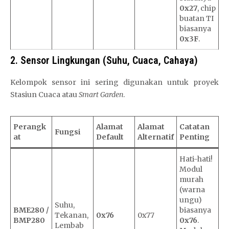
0x27
, chip
buatan TI
biasanya
0x3F
.
2. Sensor Lingkungan (Suhu, Cuaca, Cahaya)
Kelompok sensor ini sering digunakan untuk proyek
Stasiun Cuaca atau
Smart Garden
.
Perangk
Alamat
Alamat
Catatan
Fungsi
at
Default
Alternatif
Penting
Hati-hati!
Modul
murah
(warna
ungu)
Suhu,
BME280 /
biasanya
Tekanan,
0x76
0x77
BMP280
0x76
.
Lembab