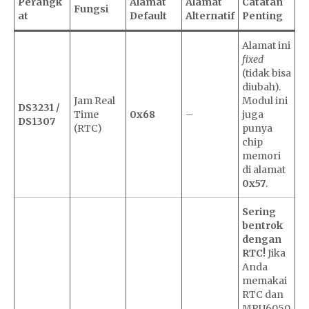
Perangk
Alamat
Alamat
Catatan
Fungsi
at
Default
Alternatif
Penting
Alamat ini
fixed
(tidak bisa
diubah).
Jam Real
Modul ini
DS3231 /
Time
0x68
–
juga
DS1307
(RTC)
punya
chip
memori
di alamat
0x57
.
Sering
bentrok
dengan
RTC!
Jika
Anda
memakai
RTC dan
MPU6050