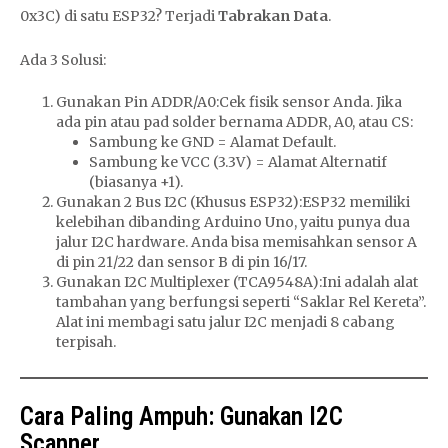
0x3C) di satu ESP32? Terjadi
Tabrakan Data
.
Ada 3 Solusi:
Gunakan Pin ADDR/A0:Cek fisik sensor Anda. Jika
ada pin atau pad solder bernama ADDR, A0, atau CS:
Sambung ke GND = Alamat Default.
Sambung ke VCC (3.3V) = Alamat Alternatif
(biasanya +1).
Gunakan 2 Bus I2C (Khusus ESP32):ESP32 memiliki
kelebihan dibanding Arduino Uno, yaitu punya dua
jalur I2C hardware. Anda bisa memisahkan sensor A
di pin 21/22 dan sensor B di pin 16/17.
Gunakan I2C Multiplexer (TCA9548A):Ini adalah alat
tambahan yang berfungsi seperti “Saklar Rel Kereta”.
Alat ini membagi satu jalur I2C menjadi 8 cabang
terpisah.
Cara Paling Ampuh: Gunakan I2C
Scanner