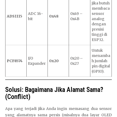
jika butuh
membaca
ADC 16-
0x49 –
sensor
ADS1115
0x48
bit
0x4B
analog
dengan
presisi
tinggi di
ESP32.
Untuk
menamba
I/O
0x20 –
PCF8574
0x20
h jumlah
Expander
0x27
pin digital
(GPIO).
Solusi: Bagaimana Jika Alamat Sama?
(Conflict)
Apa yang terjadi jika Anda ingin memasang dua sensor
yang alamatnya sama persis (misalnya dua layar OLED