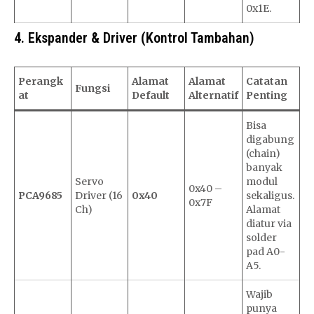
0x1E.
4. Ekspander & Driver (Kontrol Tambahan)
Perangk
Alamat
Alamat
Catatan
Fungsi
at
Default
Alternatif
Penting
Bisa
digabung
(chain)
banyak
Servo
modul
0x40 –
PCA9685
Driver (16
0x40
sekaligus.
0x7F
Ch)
Alamat
diatur via
solder
pad A0-
A5.
Wajib
punya