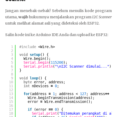
Jangan menebak-nebak! Sebelum menulis kode program
utama,
wajib
hukumnya menjalankan program
I2C Scanner
untuk melihat alamat asli yang dideteksi oleh ESP32.
Salin kode ini ke Arduino IDE Anda dan upload ke ESP32:
1
#include
<Wire.h>
2
3
void
setup
() {
4
Wire.begin();
5
Serial.begin
(
115200
);
6
Serial.println
(
"\nI2C Scanner dimulai..."
);
7
}
8
9
void
loop
() {
10
byte
error, address;
11
int
nDevices 
=
0
;
12
13
for
(address 
=
1
; address < 
127
; address
+
+
) 
14
Wire.beginTransmission(address);
15
error 
=
Wire.endTransmission();
16
17
if
(error 
=
=
0
) {
18
Serial.print
(
"Ditemukan perangkat di ala