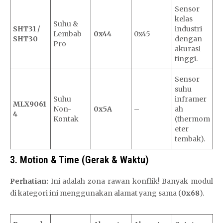
Sensor
kelas
Suhu &
SHT31 /
industri
Lembab
0x44
0x45
SHT30
dengan
Pro
akurasi
tinggi.
Sensor
suhu
Suhu
inframer
MLX9061
Non-
0x5A
–
ah
4
Kontak
(thermom
eter
tembak).
3. Motion & Time (Gerak & Waktu)
Perhatian:
Ini adalah zona rawan konflik! Banyak modul
di kategori ini menggunakan alamat yang sama (
0x68
).