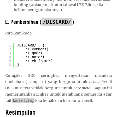
booting (walaupun di tutorial awal LED Blink, kita
belum menggunakannya).
E. Pembersihan (
/DISCARD/
)
Cuplikan kode
1
/DISCARD/
: {
2
*(.comment)
3
*(.gnu*)
4
*(.note*)
5
*(.eh_frame*)
6
}
Compiler GCC seringkali menyertakan metadata
tambahan (“sampah”) yang berguna untuk
debugging
di
OS Linux, tetapi tidak berguna untuk
bare metal
. Bagian ini
memerintahkan Linker untuk membuang semua itu agar
fail
kita bersih dan berukuran kecil.
kernel.img
Kesimpulan