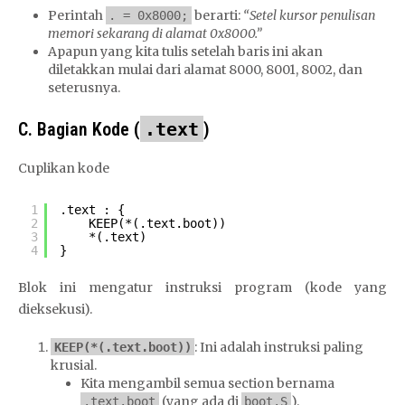
Perintah
berarti:
“Setel kursor penulisan
. = 0x8000;
memori sekarang di alamat 0x8000.”
Apapun yang kita tulis setelah baris ini akan
diletakkan mulai dari alamat 8000, 8001, 8002, dan
seterusnya.
C. Bagian Kode (
.text
)
Cuplikan kode
1
.text : {
2
KEEP(*(.text.boot))
3
*(.text)
4
}
Blok ini mengatur instruksi program (kode yang
dieksekusi).
: Ini adalah instruksi paling
KEEP(*(.text.boot))
krusial.
Kita mengambil semua section bernama
(yang ada di
).
.text.boot
boot.S