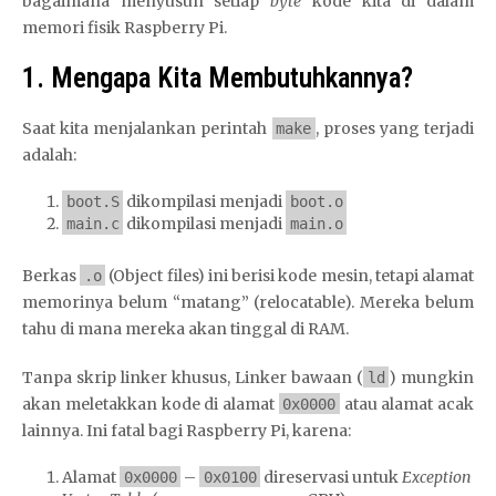
bagaimana menyusun setiap
byte
kode kita di dalam
memori fisik Raspberry Pi.
1. Mengapa Kita Membutuhkannya?
Saat kita menjalankan perintah
, proses yang terjadi
make
adalah:
dikompilasi menjadi
boot.S
boot.o
dikompilasi menjadi
main.c
main.o
Berkas
(Object files) ini berisi kode mesin, tetapi alamat
.o
memorinya belum “matang” (relocatable). Mereka belum
tahu di mana mereka akan tinggal di RAM.
Tanpa skrip linker khusus, Linker bawaan (
) mungkin
ld
akan meletakkan kode di alamat
atau alamat acak
0x0000
lainnya. Ini fatal bagi Raspberry Pi, karena:
Alamat
–
direservasi untuk
Exception
0x0000
0x0100