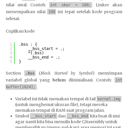
nilai awal. Contoh:
. Linker akan
int skor = 100;
menempatkan nilai
ini tepat setelah kode program
100
selesai.
Cuplikan kode
1
.bss : {
2
__bss_start = .;
3
*(.bss)
4
__bss_end = .;
5
}
Section
(
Block Started by Symbol
) menyimpan
.bss
variabel global yang
belum
diinisialisasi. Contoh:
int
.
buffer[1024];
Variabel ini tidak memakan tempat di fail
kernel.img
(untuk menghemat ukuran file), tetapi mereka
memakan tempat di RAM saat program jalan.
Simbol
dan
kita buat di sini
__bss_start
__bss_end
agar nanti kita bisa menulis kode C/Assembly untuk
membersihkan (meng-nol-kan) area memori ini saat