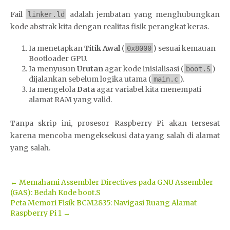
Fail
adalah jembatan yang menghubungkan
linker.ld
kode abstrak kita dengan realitas fisik perangkat keras.
Ia menetapkan
Titik Awal
(
) sesuai kemauan
0x8000
Bootloader GPU.
Ia menyusun
Urutan
agar kode inisialisasi (
)
boot.S
dijalankan sebelum logika utama (
).
main.c
Ia mengelola
Data
agar variabel kita menempati
alamat RAM yang valid.
Tanpa skrip ini, prosesor Raspberry Pi akan tersesat
karena mencoba mengeksekusi data yang salah di alamat
yang salah.
Post
←
Memahami Assembler Directives pada GNU Assembler
(GAS): Bedah Kode boot.S
navigation
Peta Memori Fisik BCM2835: Navigasi Ruang Alamat
Raspberry Pi 1
→