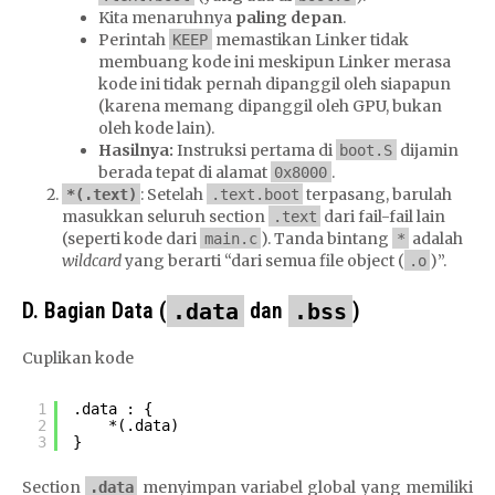
Kita menaruhnya
paling depan
.
Perintah
memastikan Linker tidak
KEEP
membuang kode ini meskipun Linker merasa
kode ini tidak pernah dipanggil oleh siapapun
(karena memang dipanggil oleh GPU, bukan
oleh kode lain).
Hasilnya:
Instruksi pertama di
dijamin
boot.S
berada tepat di alamat
.
0x8000
: Setelah
terpasang, barulah
*(.text)
.text.boot
masukkan seluruh section
dari fail-fail lain
.text
(seperti kode dari
). Tanda bintang
adalah
main.c
*
wildcard
yang berarti “dari semua file object (
)”.
.o
D. Bagian Data (
.data
dan
.bss
)
Cuplikan kode
1
.data : {
2
*(.data)
3
}
Section
menyimpan variabel global yang memiliki
.data