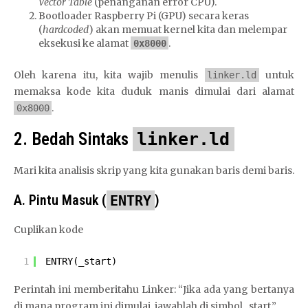
Vector Table
(penanganan error CPU).
Bootloader Raspberry Pi (GPU) secara keras
(
hardcoded
) akan memuat kernel kita dan melempar
eksekusi ke alamat
.
0x8000
Oleh karena itu, kita wajib menulis
untuk
linker.ld
memaksa kode kita duduk manis dimulai dari alamat
.
0x8000
2. Bedah Sintaks
linker.ld
Mari kita analisis skrip yang kita gunakan baris demi baris.
A. Pintu Masuk (
ENTRY
)
Cuplikan kode
1
ENTRY(_start)
Perintah ini memberitahu Linker: “Jika ada yang bertanya
di mana program ini dimulai, jawablah di simbol _start.”